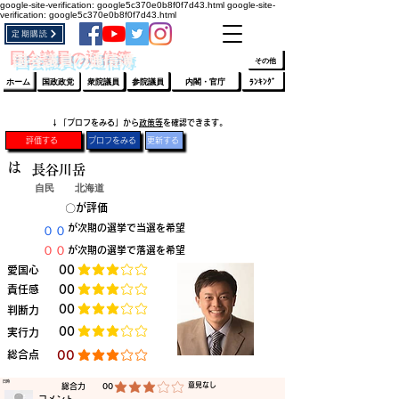
google-site-verification: google5c370e0b8f0f7d43.html
google-site-
verification: google5c370e0b8f0f7d43.html
定期購読
​ﾛｸﾞｲﾝ/登録
👆
​国会議員の通信簿
その他
ホーム
国政政党
衆院議員
参院議員
内閣・官庁
ﾗﾝｷﾝｸﾞ
​↓「プロフをみる」から
政策等
を確認できます。
評価する
プロフをみる
更新する
は
長谷川岳
自民
北海道
​〇​
​が評価
​００
​が次期の選挙で当選を希望
​００
​が次期の選挙で落選を希望
​愛国心
​00
平均評価 3 /5
​責任感
​00
平均評価 3 /5
​00
​判断力
平均評価 3 /5
​00
​実行力
平均評価 3 /5
​総合点
​00
平均評価 3 /5
​日時
​意見なし
​総合力
00
平均評価 3 /5