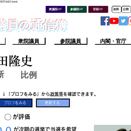
8f0f7d43.html
衆議院HP
参議院HP
官邸HP
自民
公明
会議員の通信簿
衆院議員
参院議員
内閣・官庁
田隆史
新
比例
​↓「プロフをみる」から
政策等
を確認できます。
プロフをみる
更新する
​〇​
​が評価
​００
​が次期の選挙で当選を希望