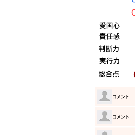
​愛国心
​責任感
​判断力
​実行力
​総合点
​コメント
​コメント