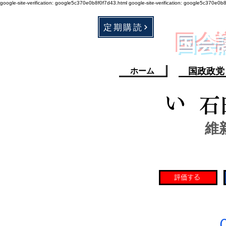
google-site-verification: google5c370e0b8f0f7d43.html
google-site-verification: google5c370e0b
定期購読
​国
国政政党
ホーム
い
石
維
評価する