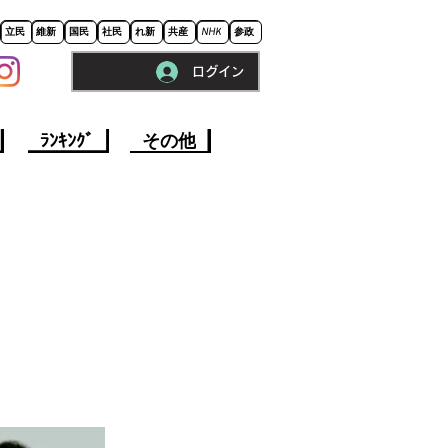
立民
維新
国民
社民
れ新
共産
NHK
参政
ログイン
※ロードに10秒程かかります。
ﾗﾝｷﾝｸﾞ
その他