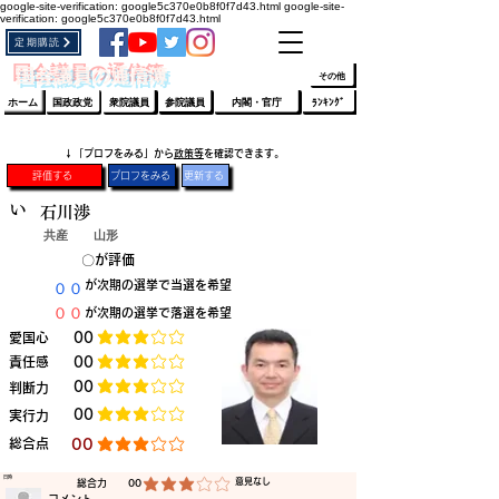
google-site-verification: google5c370e0b8f0f7d43.html
google-site-
verification: google5c370e0b8f0f7d43.html
定期購読
​ﾛｸﾞｲﾝ/登録
👆
​国会議員の通信簿
その他
ホーム
国政政党
衆院議員
参院議員
内閣・官庁
ﾗﾝｷﾝｸﾞ
​↓「プロフをみる」から
政策等
を確認できます。
評価する
プロフをみる
更新する
い
石川渉
共産
山形
​〇​
​が評価
​００
​が次期の選挙で当選を希望
​００
​が次期の選挙で落選を希望
​愛国心
​00
平均評価 3 /5
​責任感
​00
平均評価 3 /5
​00
​判断力
平均評価 3 /5
​00
​実行力
平均評価 3 /5
​総合点
​00
平均評価 3 /5
​日時
​意見なし
​総合力
00
平均評価 3 /5