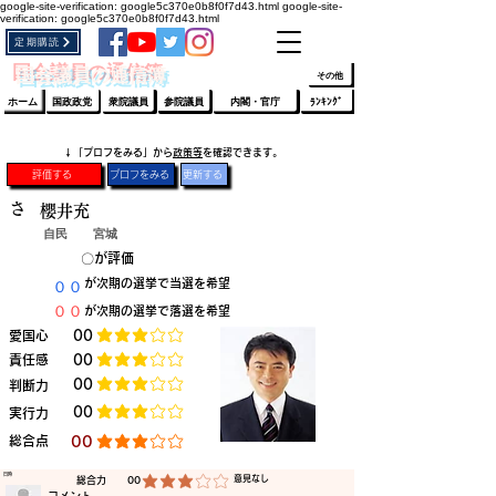
google-site-verification: google5c370e0b8f0f7d43.html
google-site-
verification: google5c370e0b8f0f7d43.html
定期購読
​ﾛｸﾞｲﾝ/登録
👆
​国会議員の通信簿
その他
ホーム
国政政党
衆院議員
参院議員
内閣・官庁
ﾗﾝｷﾝｸﾞ
​↓「プロフをみる」から
政策等
を確認できます。
評価する
プロフをみる
更新する
さ
櫻井充
自民
宮城
​〇​
​が評価
​００
​が次期の選挙で当選を希望
​００
​が次期の選挙で落選を希望
​愛国心
​00
平均評価 3 /5
​責任感
​00
平均評価 3 /5
​00
​判断力
平均評価 3 /5
​00
​実行力
平均評価 3 /5
​総合点
​00
平均評価 3 /5
​日時
​意見なし
​総合力
00
平均評価 3 /5