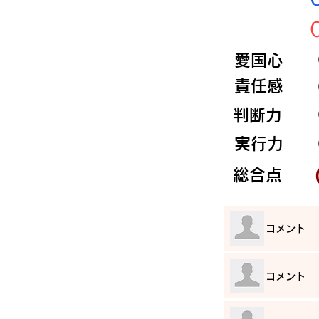
​愛国心
​責任感
​判断力
​実行力
​総合点
​コメント
​コメント