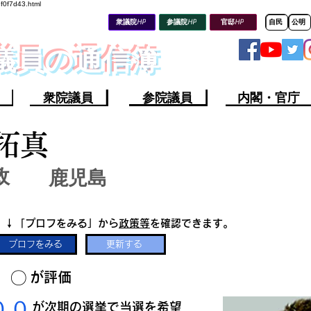
8f0f7d43.html
衆議院HP
参議院HP
官邸HP
自民
公明
会議員の通信簿
衆院議員
参院議員
内閣・官庁
拓真
政
鹿児島
​↓「プロフをみる」から
政策等
を確認できます。
プロフをみる
更新する
​〇​
​が評価
​００
​が次期の選挙で当選を希望