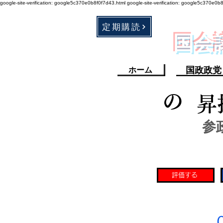
google-site-verification: google5c370e0b8f0f7d43.html
google-site-verification: google5c370e0b
定期購読
​国
国政政党
ホーム
の
昇
参
評価する