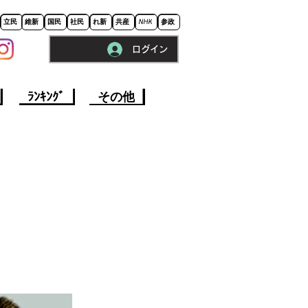
立民
維新
国民
社民
れ新
共産
NHK
参政
ログイン
※ロードに10秒程かかります。
ﾗﾝｷﾝｸﾞ
その他