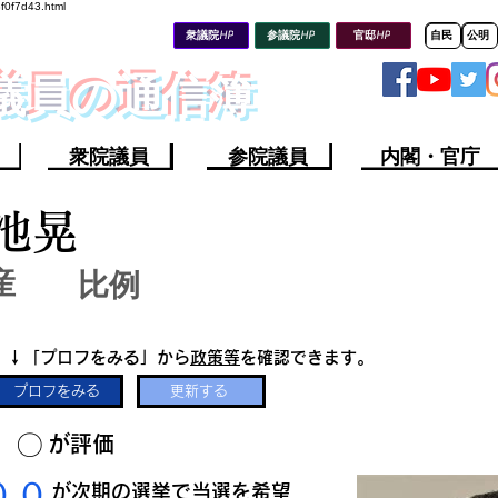
8f0f7d43.html
衆議院HP
参議院HP
官邸HP
自民
公明
会議員の通信簿
衆院議員
参院議員
内閣・官庁
池晃
産
比例
​↓「プロフをみる」から
政策等
を確認できます。
プロフをみる
更新する
​〇​
​が評価
​００
​が次期の選挙で当選を希望