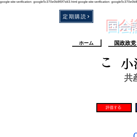
google-site-verification: google5c370e0b8f0f7d43.html
google-site-verification: google5c370e0b
定期購読
​国
国政政党
ホーム
こ
小
共
評価する