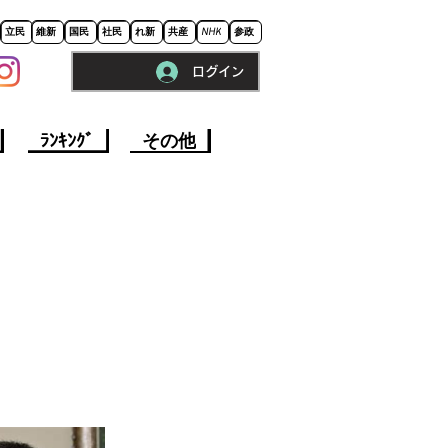
立民
維新
国民
社民
れ新
共産
NHK
参政
ログイン
※ロードに10秒程かかります。
ﾗﾝｷﾝｸﾞ
その他