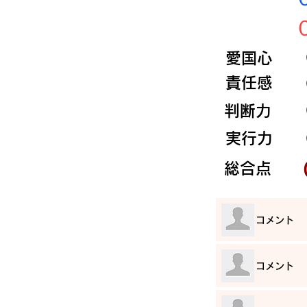
​愛国心
​責任感
​判断力
​実行力
​総合点
​コメント
​コメント