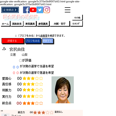
google-site-verification: google5c370e0b8f0f7d43.html
google-site-
verification: google5c370e0b8f0f7d43.html
定期購読
​ﾛｸﾞｲﾝ/登録
👆
​国会議員の通信簿
その他
ホーム
国政政党
衆院議員
参院議員
内閣・官庁
ﾗﾝｷﾝｸﾞ
​↓「プロフをみる」から
政策等
を確認できます。
評価する
プロフをみる
更新する
み
宮沢由佳
立憲
山梨
​〇​
​が評価
​００
​が次期の選挙で当選を希望
​００
​が次期の選挙で落選を希望
​愛国心
​00
平均評価 3 /5
​責任感
​00
平均評価 3 /5
​00
​判断力
平均評価 3 /5
​00
​実行力
平均評価 3 /5
​総合点
​00
平均評価 3 /5
​日時
​意見なし
​総合力
00
平均評価 3 /5