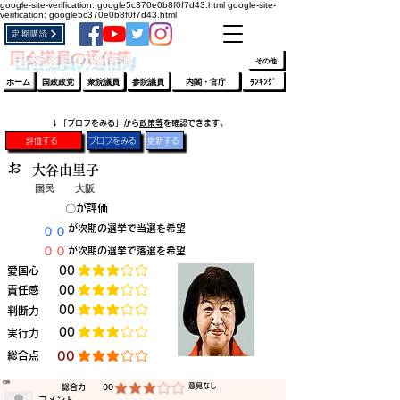
google-site-verification: google5c370e0b8f0f7d43.html
google-site-
verification: google5c370e0b8f0f7d43.html
定期購読
​ﾛｸﾞｲﾝ/登録
👆
​国会議員の通信簿
その他
ホーム
国政政党
衆院議員
参院議員
内閣・官庁
ﾗﾝｷﾝｸﾞ
​↓「プロフをみる」から
政策等
を確認できます。
評価する
プロフをみる
更新する
お
大谷由里子
国民
大阪
​〇​
​が評価
​００
​が次期の選挙で当選を希望
​００
​が次期の選挙で落選を希望
​愛国心
​00
平均評価 3 /5
​責任感
​00
平均評価 3 /5
​00
​判断力
平均評価 3 /5
​00
​実行力
平均評価 3 /5
​総合点
​00
平均評価 3 /5
​日時
​意見なし
​総合力
00
平均評価 3 /5