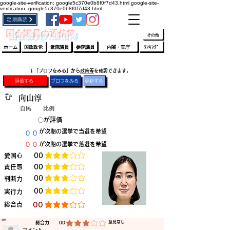
google-site-verification: google5c370e0b8f0f7d43.html
google-site-
verification: google5c370e0b8f0f7d43.html
定期購読
​ﾛｸﾞｲﾝ/登録
👆
​国会議員の通信簿
その他
ホーム
国政政党
衆院議員
参院議員
内閣・官庁
ﾗﾝｷﾝｸﾞ
​↓「プロフをみる」から
政策等
を確認できます。
評価する
プロフをみる
更新する
む
向山淳
自民
比例
​〇​
​が評価
​００
​が次期の選挙で当選を希望
​００
​が次期の選挙で落選を希望
​愛国心
​00
平均評価 3 /5
​責任感
​00
平均評価 3 /5
​00
​判断力
平均評価 3 /5
​00
​実行力
平均評価 3 /5
​総合点
​00
平均評価 3 /5
​日時
​意見なし
​総合力
00
平均評価 3 /5