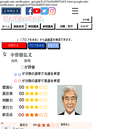
google-site-verification: google5c370e0b8f0f7d43.html
google-site-
verification: google5c370e0b8f0f7d43.html
定期購読
​ﾛｸﾞｲﾝ/登録
👆
​国会議員の通信簿
その他
ホーム
国政政党
衆院議員
参院議員
内閣・官庁
ﾗﾝｷﾝｸﾞ
​↓「プロフをみる」から
政策等
を確認できます。
評価する
プロフをみる
更新する
な
中曽根弘文
自民
群馬
​〇​
​が評価
​００
​が次期の選挙で当選を希望
​００
​が次期の選挙で落選を希望
​愛国心
​00
平均評価 3 /5
​責任感
​00
平均評価 3 /5
​00
​判断力
平均評価 3 /5
​00
​実行力
平均評価 3 /5
​総合点
​00
平均評価 3 /5
​日時
​意見なし
​総合力
00
平均評価 3 /5