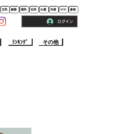
立民
維新
国民
社民
れ新
共産
NHK
参政
ログイン
※ロードに10秒程かかります。
ﾗﾝｷﾝｸﾞ
その他