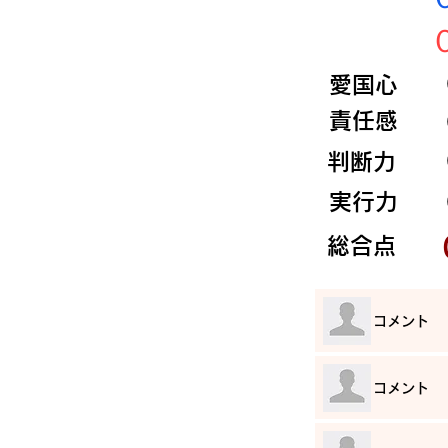
​愛国心
​責任感
​判断力
​実行力
​総合点
​コメント
​コメント