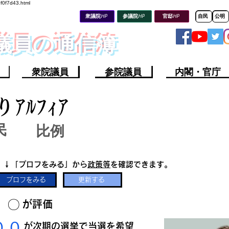
8f0f7d43.html
衆議院HP
参議院HP
官邸HP
自民
公明
会議員の通信簿
衆院議員
参院議員
内閣・官庁
りｱﾙﾌｨｱ
民
比例
​↓「プロフをみる」から
政策等
を確認できます。
プロフをみる
更新する
​〇​
​が評価
​００
​が次期の選挙で当選を希望