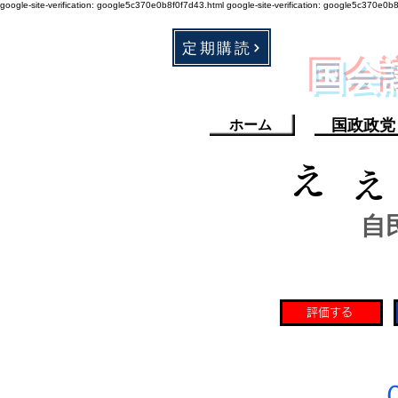
google-site-verification: google5c370e0b8f0f7d43.html
google-site-verification: google5c370e0b
定期購読
​国
国政政党
ホーム
え
え
自
評価する